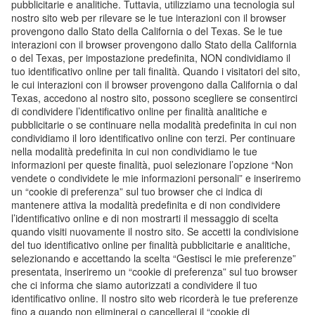
pubblicitarie e analitiche. Tuttavia, utilizziamo una tecnologia sul
nostro sito web per rilevare se le tue interazioni con il browser
provengono dallo Stato della California o del Texas. Se le tue
interazioni con il browser provengono dallo Stato della California
o del Texas, per impostazione predefinita, NON condividiamo il
tuo identificativo online per tali finalità. Quando i visitatori del sito,
le cui interazioni con il browser provengono dalla California o dal
Texas, accedono al nostro sito, possono scegliere se consentirci
di condividere l’identificativo online per finalità analitiche e
pubblicitarie o se continuare nella modalità predefinita in cui non
condividiamo il loro identificativo online con terzi. Per continuare
nella modalità predefinita in cui non condividiamo le tue
informazioni per queste finalità, puoi selezionare l’opzione “Non
vendete o condividete le mie informazioni personali” e inseriremo
un “cookie di preferenza” sul tuo browser che ci indica di
mantenere attiva la modalità predefinita e di non condividere
l’identificativo online e di non mostrarti il messaggio di scelta
quando visiti nuovamente il nostro sito. Se accetti la condivisione
del tuo identificativo online per finalità pubblicitarie e analitiche,
selezionando e accettando la scelta “Gestisci le mie preferenze”
presentata, inseriremo un “cookie di preferenza” sul tuo browser
che ci informa che siamo autorizzati a condividere il tuo
identificativo online. Il nostro sito web ricorderà le tue preferenze
fino a quando non eliminerai o cancellerai il “cookie di