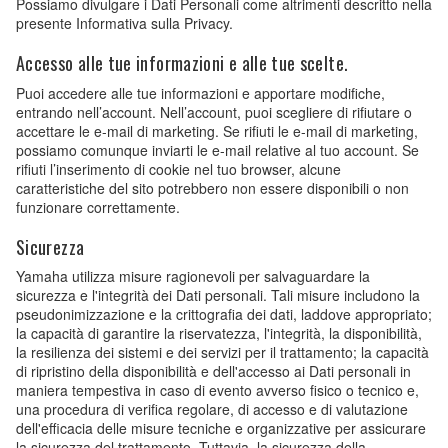
Possiamo divulgare i Dati Personali come altrimenti descritto nella
presente Informativa sulla Privacy.
Accesso alle tue informazioni e alle tue scelte.
Puoi accedere alle tue informazioni e apportare modifiche,
entrando nell’account. Nell’account, puoi scegliere di rifiutare o
accettare le e-mail di marketing. Se rifiuti le e-mail di marketing,
possiamo comunque inviarti le e-mail relative al tuo account. Se
rifiuti l’inserimento di cookie nel tuo browser, alcune
caratteristiche del sito potrebbero non essere disponibili o non
funzionare correttamente.
Sicurezza
Yamaha utilizza misure ragionevoli per salvaguardare la
sicurezza e l'integrità dei Dati personali. Tali misure includono la
pseudonimizzazione e la crittografia dei dati, laddove appropriato;
la capacità di garantire la riservatezza, l'integrità, la disponibilità,
la resilienza dei sistemi e dei servizi per il trattamento; la capacità
di ripristino della disponibilità e dell'accesso ai Dati personali in
maniera tempestiva in caso di evento avverso fisico o tecnico e,
una procedura di verifica regolare, di accesso e di valutazione
dell'efficacia delle misure tecniche e organizzative per assicurare
la sicurezza del trattamento. Tuttavia, la sicurezza della