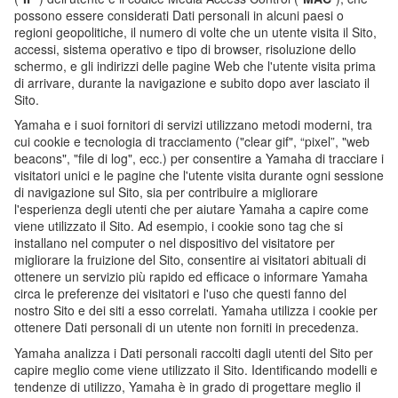
possono essere considerati Dati personali in alcuni paesi o
regioni geopolitiche, il numero di volte che un utente visita il Sito,
accessi, sistema operativo e tipo di browser, risoluzione dello
schermo, e gli indirizzi delle pagine Web che l'utente visita prima
di arrivare, durante la navigazione e subito dopo aver lasciato il
Sito.
Yamaha e i suoi fornitori di servizi utilizzano metodi moderni, tra
cui cookie e tecnologia di tracciamento ("clear gif", “pixel”, "web
beacons", "file di log", ecc.) per consentire a Yamaha di tracciare i
visitatori unici e le pagine che l'utente visita durante ogni sessione
di navigazione sul Sito, sia per contribuire a migliorare
l'esperienza degli utenti che per aiutare Yamaha a capire come
viene utilizzato il Sito. Ad esempio, i cookie sono tag che si
installano nel computer o nel dispositivo del visitatore per
migliorare la fruizione del Sito, consentire ai visitatori abituali di
ottenere un servizio più rapido ed efficace o informare Yamaha
circa le preferenze dei visitatori e l'uso che questi fanno del
nostro Sito e dei siti a esso correlati. Yamaha utilizza i cookie per
ottenere Dati personali di un utente non forniti in precedenza.
Yamaha analizza i Dati personali raccolti dagli utenti del Sito per
capire meglio come viene utilizzato il Sito. Identificando modelli e
tendenze di utilizzo, Yamaha è in grado di progettare meglio il