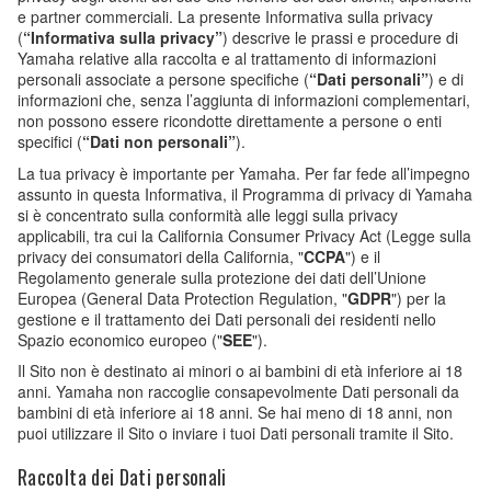
e partner commerciali. La presente Informativa sulla privacy
(
“Informativa sulla privacy”
) descrive le prassi e procedure di
Yamaha relative alla raccolta e al trattamento di informazioni
personali associate a persone specifiche (
“Dati personali”
) e di
informazioni che, senza l’aggiunta di informazioni complementari,
non possono essere ricondotte direttamente a persone o enti
specifici (
“Dati non personali”
).
La tua privacy è importante per Yamaha. Per far fede all’impegno
assunto in questa Informativa, il Programma di privacy di Yamaha
si è concentrato sulla conformità alle leggi sulla privacy
applicabili, tra cui la California Consumer Privacy Act (Legge sulla
privacy dei consumatori della California, "
CCPA
") e il
Regolamento generale sulla protezione dei dati dell’Unione
Europea (General Data Protection Regulation, "
GDPR
") per la
gestione e il trattamento dei Dati personali dei residenti nello
Spazio economico europeo ("
SEE
").
Il Sito non è destinato ai minori o ai bambini di età inferiore ai 18
anni. Yamaha non raccoglie consapevolmente Dati personali da
bambini di età inferiore ai 18 anni. Se hai meno di 18 anni, non
puoi utilizzare il Sito o inviare i tuoi Dati personali tramite il Sito.
Raccolta dei Dati personali