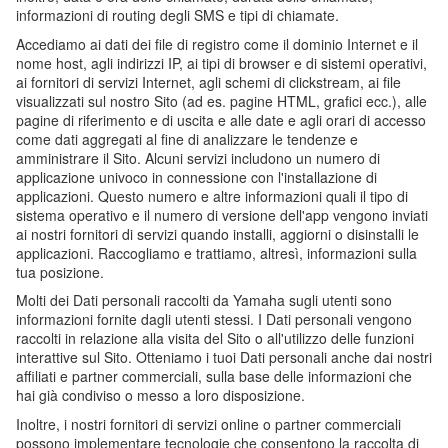
informazioni di routing degli SMS e tipi di chiamate.
Accediamo ai dati dei file di registro come il dominio Internet e il
nome host, agli indirizzi IP, ai tipi di browser e di sistemi operativi,
ai fornitori di servizi Internet, agli schemi di clickstream, ai file
visualizzati sul nostro Sito (ad es. pagine HTML, grafici ecc.), alle
pagine di riferimento e di uscita e alle date e agli orari di accesso
come dati aggregati al fine di analizzare le tendenze e
amministrare il Sito. Alcuni servizi includono un numero di
applicazione univoco in connessione con l'installazione di
applicazioni. Questo numero e altre informazioni quali il tipo di
sistema operativo e il numero di versione dell'app vengono inviati
ai nostri fornitori di servizi quando installi, aggiorni o disinstalli le
applicazioni. Raccogliamo e trattiamo, altresì, informazioni sulla
tua posizione.
Molti dei Dati personali raccolti da Yamaha sugli utenti sono
informazioni fornite dagli utenti stessi. I Dati personali vengono
raccolti in relazione alla visita del Sito o all'utilizzo delle funzioni
interattive sul Sito. Otteniamo i tuoi Dati personali anche dai nostri
affiliati e partner commerciali, sulla base delle informazioni che
hai già condiviso o messo a loro disposizione.
Inoltre, i nostri fornitori di servizi online o partner commerciali
possono implementare tecnologie che consentono la raccolta di