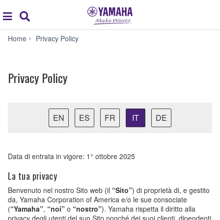
Acc
global
Search
navigation
Privacy
Home
Privacy Policy
Policy
Privacy Policy
EN
ES
FR
IT
DE
Data di entrata in vigore: 1° ottobre 2025
La tua privacy
Benvenuto nel nostro Sito web (il
“Sito”
) di proprietà di, e gestito
da, Yamaha Corporation of America e/o le sue consociate
(
“Yamaha”
,
“noi”
o
“nostro”
). Yamaha rispetta il diritto alla
privacy degli utenti del suo Sito nonché dei suoi clienti, dipendenti