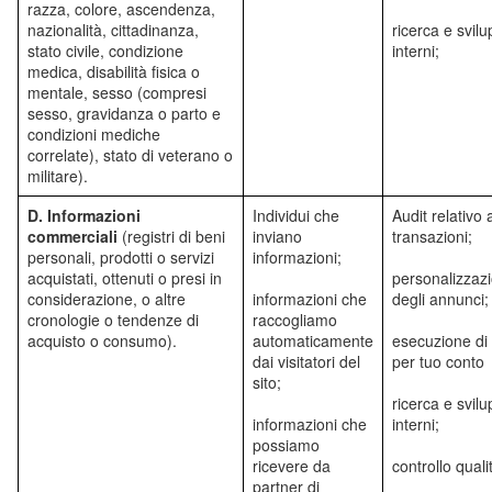
razza, colore, ascendenza,
nazionalità, cittadinanza,
ricerca e svil
stato civile, condizione
interni;
medica, disabilità fisica o
mentale, sesso (compresi
sesso, gravidanza o parto e
condizioni mediche
correlate), stato di veterano o
militare).
D. Informazioni
Individui che
Audit relativo a
commerciali
(registri di beni
inviano
transazioni;
personali, prodotti o servizi
informazioni;
acquistati, ottenuti o presi in
personalizzaz
considerazione, o altre
informazioni che
degli annunci;
cronologie o tendenze di
raccogliamo
acquisto o consumo).
automaticamente
esecuzione di 
dai visitatori del
per tuo conto
sito;
ricerca e svil
informazioni che
interni;
possiamo
ricevere da
controllo quali
partner di