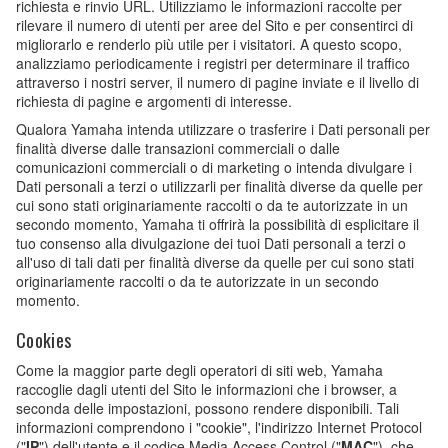
richiesta e rinvio URL. Utilizziamo le informazioni raccolte per
rilevare il numero di utenti per aree del Sito e per consentirci di
migliorarlo e renderlo più utile per i visitatori. A questo scopo,
analizziamo periodicamente i registri per determinare il traffico
attraverso i nostri server, il numero di pagine inviate e il livello di
richiesta di pagine e argomenti di interesse.
Qualora Yamaha intenda utilizzare o trasferire i Dati personali per
finalità diverse dalle transazioni commerciali o dalle
comunicazioni commerciali o di marketing o intenda divulgare i
Dati personali a terzi o utilizzarli per finalità diverse da quelle per
cui sono stati originariamente raccolti o da te autorizzate in un
secondo momento, Yamaha ti offrirà la possibilità di esplicitare il
tuo consenso alla divulgazione dei tuoi Dati personali a terzi o
all'uso di tali dati per finalità diverse da quelle per cui sono stati
originariamente raccolti o da te autorizzate in un secondo
momento.
Cookies
Come la maggior parte degli operatori di siti web, Yamaha
raccoglie dagli utenti del Sito le informazioni che i browser, a
seconda delle impostazioni, possono rendere disponibili. Tali
informazioni comprendono i "cookie", l'indirizzo Internet Protocol
("
IP
") dell'utente e il codice Media Access Control ("
MAC
"), che