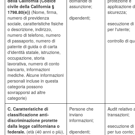
della California (Codice
domande di
protezione e
civile della California §
assunzione;
applicazione d
1798.80(e))
(Nome, firma,
sicurezza;
numero di previdenza
dipendenti;
sociale, caratteristiche fisiche
esecuzione di 
o descrizione, indirizzo,
per l'utente;
numero di telefono, numero
di passaporto, numero di
controllo di qua
patente di guida o di carta
d'identità statale, istruzione,
occupazione, storia
lavorativa, numero di conto
bancario, informazioni
mediche. Alcune informazioni
personali incluse in questa
categoria possono
sovrapporsi ad altre
categorie)
C. Caratteristiche di
Persone che
Audit relativo a
classificazione anti-
inviano
transazioni;
discriminazione protette
informazioni;
dalla legge californiana o
esecuzione di 
federale.
(età (40 anni o più),
dipendenti;
per tuo conto;