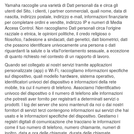
Yamaha raccoglie una varietà di Dati personali da e circa gli
utenti del Sito, i clienti, i partner commerciali, quali nome, data di
nascita, indirizzo postale, indirizzo e-mail, informazioni finanziarie
per completare ordini e vendite, indirizzo IP e numeri di Media
Access Control. Non raccogliamo Dati personali circa l'origine
razziale o etnica, le opinioni politiche, il credo religioso o
filosofico, l'adesione a sindacati, dati genetici, dati biometrici, dati
che possono identificare univocamente una persona o dati
riguardanti la salute o la vita/l'orientamento sessuale, a eccezione
di quanto richiesto nel contesto di un rapporto di lavoro.
Quando sei collegato ai nostri servizi tramite applicazioni
personalizzate (app) o Wi-Fi, raccogliamo informazioni specifiche
sul dispositivo, quali modello hardware, sistema operativo,
identificatori univoci del dispositivo e informazioni della rete
mobile, tra cui il numero di telefono. Associamo l'identificativo
univoco del dispositivo o il numero di telefono alle informazioni
che potresti aver fornito per registrarti a determinati servizi o
prodotti. I log dei server che sono mantenuti da noi o dai nostri
fornitori di servizi terzi contengono informazioni sui servizi che hai
usato e le informazioni specifiche del dispositivo. Gestiamo i
registri digitali di comunicazione che tracciano le informazioni
come il tuo numero di telefono, numero chiamante, numeri di
inoltro, data e ora delle chiamate, durata delle chiamate,